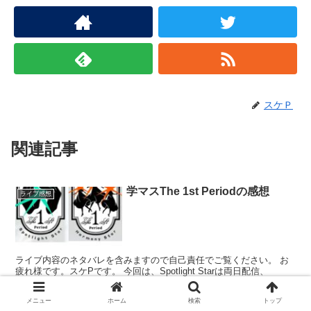
スケＰ
関連記事
学マスThe 1st Periodの感想
ライブ感想
ライブ内容のネタバレを含みますので自己責任でご覧ください。 お
疲れ様です。スケPです。 今回は、Spotlight Starは両日配信、
Harmony StarはＤＡＹ１が現地、ＤＡＹ２は配信での参戦と...
メニュー
ホーム
検索
トップ